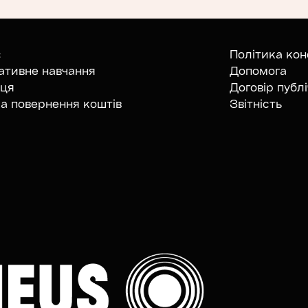
с
Політика кон
ативне навчання
Допомога
аця
Договір публ
а повернення коштів
Звітність