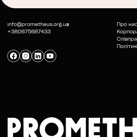
info@prometheus.org.ua
Про на
+380675687433
Корпор
Співпр
Політик