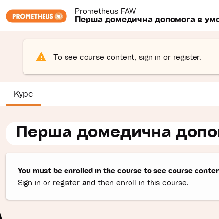
Skip to main content.
Prometheus
FAW
Перша домедична допомога в умо
To see course content,
sign in
or
register
.
Курс
Перша домедична допом
You must be enrolled in the course to see course conten
Sign in
or
register
and then enroll in this course.