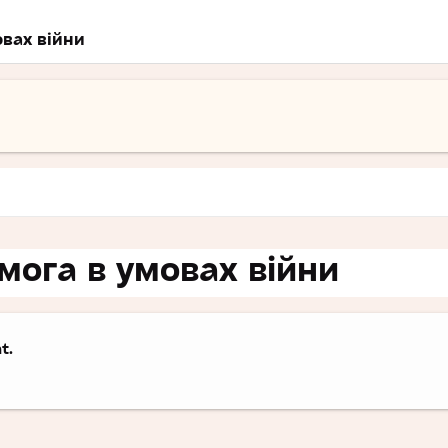
вах війни
ога в умовах війни
t.